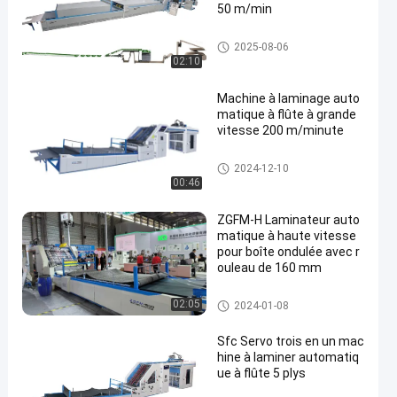
50 m/min
Machine de stratification de ca
2025-08-06
rton
02:10
Machine à laminage auto
matique à flûte à grande
vitesse 200 m/minute
Machine automatique Ligne d
2024-12-10
e contre-collage
00:46
ZGFM-H Laminateur auto
matique à haute vitesse
pour boîte ondulée avec r
ouleau de 160 mm
lamineur de litho
02:05
2024-01-08
Sfc Servo trois en un mac
hine à laminer automatiq
ue à flûte 5 plys