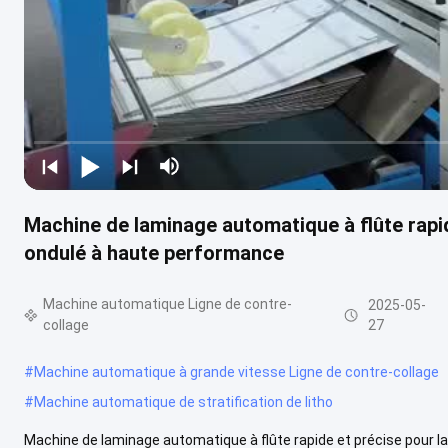
Machine de laminage automatique à flûte rapid
ondulé à haute performance
Machine automatique Ligne de contre-
2025-05-
collage
27
#
Machine automatique à grande vitesse Ligne de contre-collage
#
Machine automatique de stratification de litho
Machine de laminage automatique à flûte rapide et précise pour l