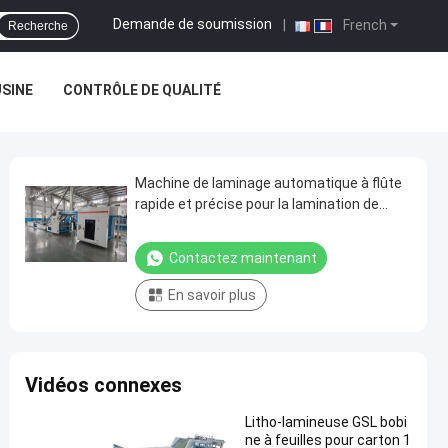
Demande de soumission
|
French
Recherche
USINE
CONTRÔLE DE QUALITÉ
Machine de laminage automatique à flûte
rapide et précise pour la lamination de
carton ondulé à haute performance
Contactez maintenant
En savoir plus
Vidéos connexes
Litho-lamineuse GSL bobi
ne à feuilles pour carton 1