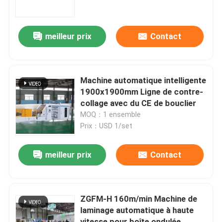
Au sujet de nous
meilleur prix
Contact
Visite d'usine
Machine automatique intelligente
Contrôle de qualité
1900x1900mm Ligne de contre-
collage avec du CE de bouclier
MOQ：1 ensemble
contactez-nous
Prix：USD 1/set
Machine à grande vitesse Ligne de contre-collage
meilleur prix
Contact
Machine automatique Ligne de contre-collage
ZGFM-H 160m/min Machine de
laminage automatique à haute
lamineur de litho
vitesse pour boîte ondulée