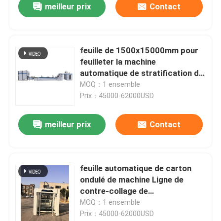
meilleur prix
Contact
feuille de 1500x15000mm pour
feuilleter la machine
automatique de stratification de
litho de machine avec l'empileur
MOQ：1 ensemble
de flop flop
Prix：45000-62000USD
meilleur prix
Contact
feuille automatique de carton
ondulé de machine Ligne de
contre-collage de
1700x1700mm à couvrir
MOQ：1 ensemble
Prix：45000-62000USD