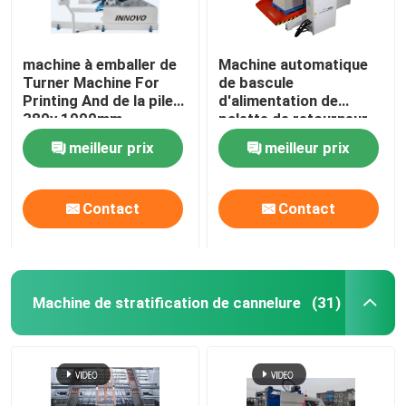
machine à emballer de
Machine automatique
Turner Machine For
de bascule
Printing And de la pile
d'alimentation de
380v 1900mm
palette de retourneur
électrique automatique
de charge de papier de
meilleur prix
meilleur prix
1450mm
Contact
Contact
Machine de stratification de cannelure
(31)