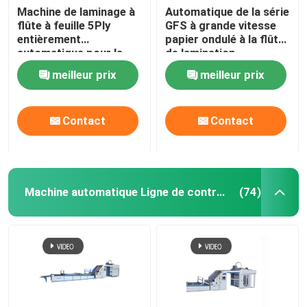
Machine de laminage à
Automatique de la série
flûte à feuille 5Ply
GFS à grande vitesse
entièrement
papier ondulé à la flûte
automatique pour la
de lamination
fabrication de cartons
superposé laminateur
meilleur prix
meilleur prix
machine
Contact
Contact
Machine automatique Ligne de contre-collage
(74)