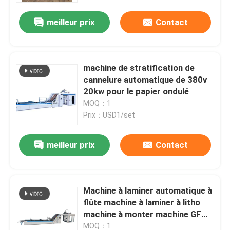
meilleur prix
Contact
machine de stratification de
cannelure automatique de 380v
20kw pour le papier ondulé
MOQ：1
Prix：USD1/set
meilleur prix
Contact
Maison
Machine à laminer automatique à
Produits
flûte machine à laminer à litho
machine à monter machine GFM-
1200
Exposition de VR
MOQ：1