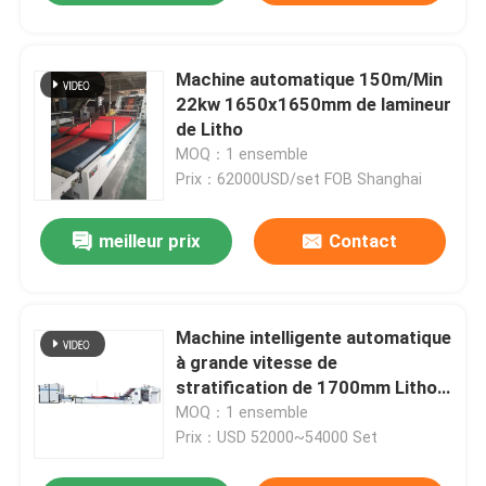
Machine automatique 150m/Min
22kw 1650x1650mm de lamineur
de Litho
MOQ：1 ensemble
Prix：62000USD/set FOB Shanghai
meilleur prix
Contact
Machine intelligente automatique
à grande vitesse de
stratification de 1700mm Litho
avec l'empileur de palette de
MOQ：1 ensemble
lamineur
Prix：USD 52000~54000 Set