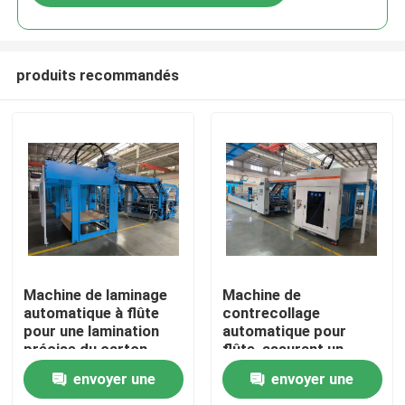
produits recommandés
Maison
Machine de laminage
Machine de
automatique à flûte
contrecollage
pour une lamination
automatique pour
Produits
précise du carton
flûte, assurant un
ondulé et une capacité
contrecollage précis
envoyer une
envoyer une
de production accrue
du carton ondulé et
Exposition de VR
une efficacité de