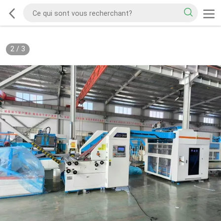
2
/
3