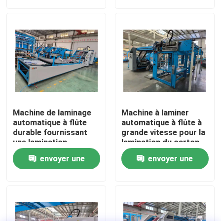
demande
demande
production accrue
Au sujet de nous
Visite d'usine
Contrôle de qualité
Machine de laminage
Machine à laminer
contactez-nous
automatique à flûte
automatique à flûte à
durable fournissant
grande vitesse pour la
une lamination
lamination du carton
constante à grande
ondulé
Machine à grande vitesse Ligne de contre-collage
envoyer une
envoyer une
vitesse pour les
feuilles de carton
demande
demande
ondulé
Machine automatique Ligne de contre-collage
lamineur de litho