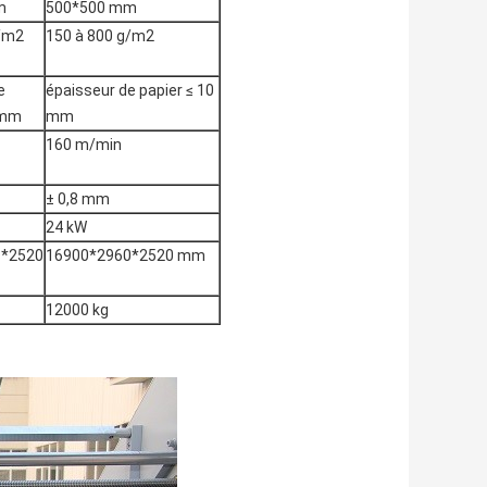
m
500*500 mm
g/m2
150 à 800 g/m2
e
épaisseur de papier ≤ 10
 mm
mm
160 m/min
± 0,8 mm
24 kW
8*2520
16900*2960*2520 mm
12000 kg