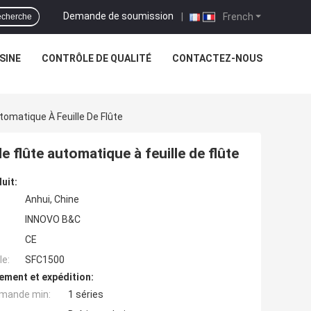
Demande de soumission
|
French
cherche
USINE
CONTRÔLE DE QUALITÉ
CONTACTEZ-NOUS
tomatique À Feuille De Flûte
 flûte automatique à feuille de flûte
uit:
Anhui, Chine
INNOVO B&C
CE
e:
SFC1500
ement et expédition:
mande min:
1 séries