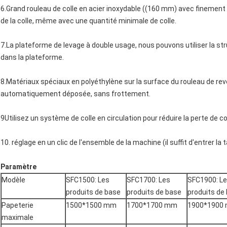
6.Grand rouleau de colle en acier inoxydable ((160 mm) avec finement 
de la colle, même avec une quantité minimale de colle.
7.La plateforme de levage à double usage, nous pouvons utiliser la str
dans la plateforme.
8.Matériaux spéciaux en polyéthylène sur la surface du rouleau de revê
automatiquement déposée, sans frottement.
9Utilisez un système de colle en circulation pour réduire la perte de col
10. réglage en un clic de l'ensemble de la machine (il suffit d'entrer la ta
Paramètre
Modèle
SFC1500: Les
SFC1700: Les
SFC1900: L
produits de base
produits de base
produits de
Papeterie
1500*1500 mm
1700*1700 mm
1900*1900
maximale