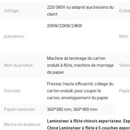
220/380V ou adapté aux besoins du
Voltage:
Embal
client
20KW/22KW/24KW
puissance:
Nom:
Machine de laminage de carton
Nom du produit:
ondulé à flûte, machine de montage
Vites
de papier
Presser, haute efficacité, collage du
Fonction:
carton ondulé, pour couper le
Papi
carton, enveloppement du papier
Papier minimum:
360*380 mm, 360*400 mm
Laminateur à flûte chinois exportateur
,
Exp
Mettre en évidence:
Chine Laminateur à flûte à 5 couches expo