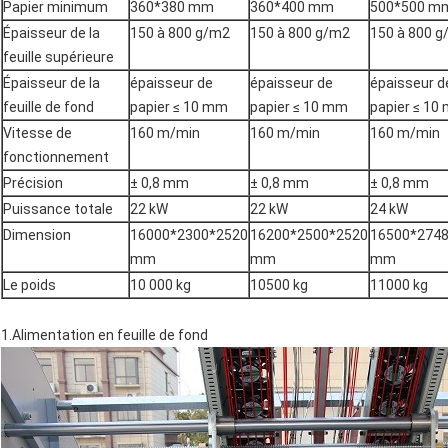
Papier minimum
360*380 mm
360*400 mm
500*500 m
Épaisseur de la
150 à 800 g/m2
150 à 800 g/m2
150 à 800 
feuille supérieure
Épaisseur de la
épaisseur de
épaisseur de
épaisseur d
feuille de fond
papier ≤ 10 mm
papier ≤ 10 mm
papier ≤ 10
Vitesse de
160 m/min
160 m/min
160 m/min
fonctionnement
Précision
± 0,8 mm
± 0,8 mm
± 0,8 mm
Puissance totale
22 kW
22 kW
24 kW
Dimension
16000*2300*2520
16200*2500*2520
16500*274
mm
mm
mm
Le poids
10 000 kg
10500 kg
11000 kg
1.Alimentation en feuille de fond