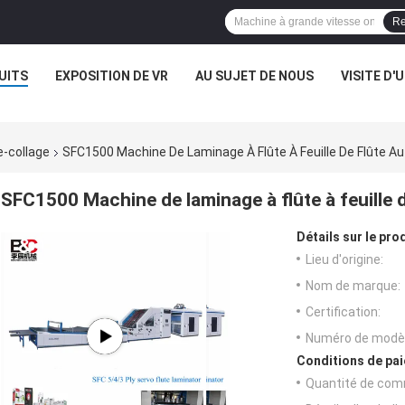
Re
UITS
EXPOSITION DE VR
AU SUJET DE NOUS
VISITE D'
e-collage
SFC1500 Machine De Laminage À Flûte À Feuille De Flûte Au
SFC1500 Machine de laminage à flûte à feuille de
Détails sur le prod
Lieu d'origine:
Nom de marque:
Certification:
Numéro de modèl
Conditions de pai
Quantité de com