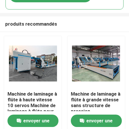
produits recommandés
Maison
Machine de laminage à
Machine de laminage à
flûte à haute vitesse
flûte à grande vitesse
10 servos Machine de
sans structure de
Produits
laminage à flûte pour
pression
l'industrie des cartons
d'alimentation et
envoyer une
envoyer une
ondulés
contrôle numérique de
Exposition de VR
la colle pour minimiser