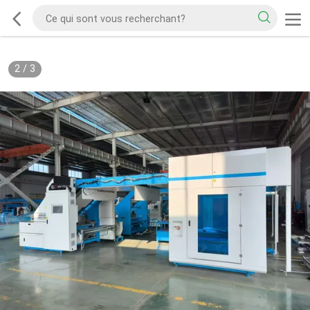
2
/
3