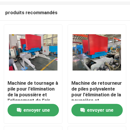
produits recommandés
Machine de tournage à
Machine de retourneur
pile pour l'élimination
de piles polyvalente
Maison
de la poussière et
pour l'élimination de la
l'alignement de l'air
poussière et
Amélioration de la
l'alignement de l'air,
envoyer une
envoyer une
Produits
vitesse de l'impression
améliorant la qualité
et de la ligne
globale et la vitesse
demande
demande
d'emballage pour
d'impression et
Exposition de VR
répondre aux
d'emballage