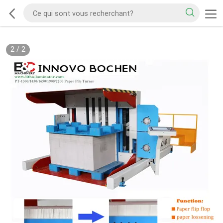
2
/
2