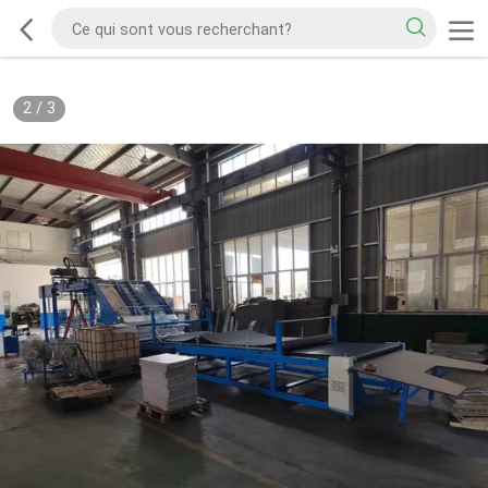
2
/
3