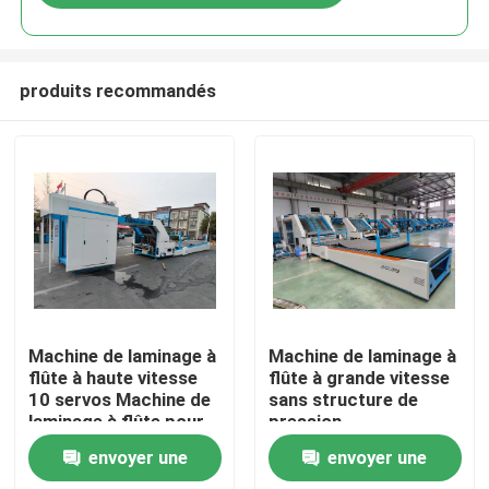
produits recommandés
Maison
Machine de laminage à
Machine de laminage à
flûte à haute vitesse
flûte à grande vitesse
10 servos Machine de
sans structure de
Produits
laminage à flûte pour
pression
l'industrie des cartons
d'alimentation et
envoyer une
envoyer une
ondulés
contrôle numérique de
Exposition de VR
la colle pour minimiser