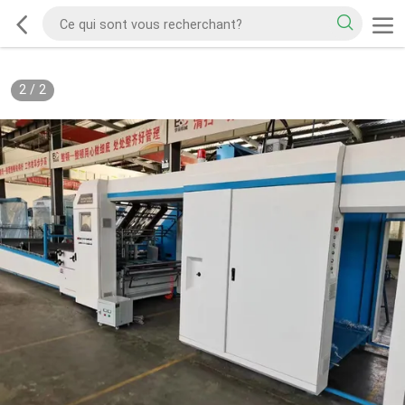
2
/
2