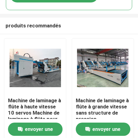
produits recommandés
Maison
Machine de laminage à
Machine de laminage à
flûte à haute vitesse
flûte à grande vitesse
10 servos Machine de
sans structure de
Produits
laminage à flûte pour
pression
l'industrie des cartons
d'alimentation et
envoyer une
envoyer une
ondulés
contrôle numérique de
Exposition de VR
la colle pour minimiser