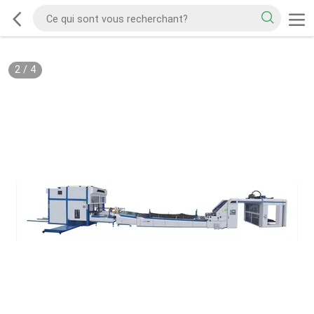
2
/
4