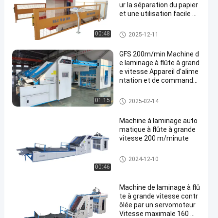
ur la séparation du papier
et une utilisation facile da
ns l'industrie de l'imprime
rie
Machine à grande vitesse Lign
00:48
2025-12-11
e de contre-collage
GFS 200m/min Machine d
e laminage à flûte à grand
e vitesse Appareil d'alime
ntation et de commande
servo pour la carte courb
ée ondulée
Machine à grande vitesse Lign
01:15
2025-02-14
e de contre-collage
Machine à laminage auto
matique à flûte à grande
vitesse 200 m/minute
Machine automatique Ligne d
2024-12-10
e contre-collage
00:46
Machine de laminage à flû
te à grande vitesse contr
ôlée par un servomoteur
Vitesse maximale 160 m/